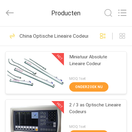
Easson
Measurement
Technology
Producten
Ltd..
All
Rights
Reserved.
THUIS
29
China Optische Lineaire Codeurs
Lineaire
PRODUCTEN
Schaalcodeur
HOT
Miniatuur Absolute
Lineaire Codeur
OVER
ONS
MOQ:1set
ONDERZOEK NU
31
FABRIEKSTOCHT
Optische Lineaire
HOT
2 / 3 as Optische Lineaire
Codeurs
KWALITEITSCONTROLE
Codeurs
MOQ:1set