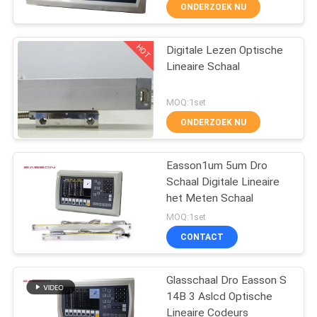
NEEM
ONDERZOEK NU
CONTACT
HOT
Digitale Lezen Optische
MET
23
Lineaire Schaal
ONS
De Lineaire Codeur
OP
MOQ:1set
van de glasschaal
ONDERZOEK NU
NIEUWS
Easson1um 5um Dro
Schaal Digitale Lineaire
GEVALLEN
het Meten Schaal
15
MOQ:1set
SITEMAP
Micro- Lineaire
CONTACT
Codeur
PRIVACY
Glasschaal Dro Easson S
14B 3 Aslcd Optische
POLICY
Lineaire Codeurs