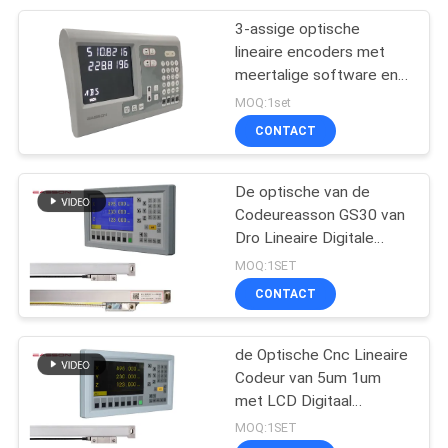
3-assige optische
10
lineaire encoders met
Lineaire
meertalige software en
positiegeheugen bij
MOQ:1set
Glasschalen
stroomuitval voor
CONTACT
verbeterde prestaties
van werktuigmachines
De optische van de
Codeureasson GS30 van
Dro Lineaire Digitale
17
Machine van de het
MOQ:1SET
Malendraaibank
CONTACT
2 as Digitaal Lezen
de Optische Cnc Lineaire
Codeur van 5um 1um
met LCD Digitaal
Lezensysteem
MOQ:1SET