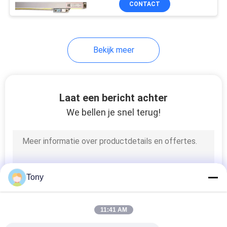
CONTACT
8
Blootgestelde
Lineaire Codeurs
Bekijk meer
Laat een bericht achter
We bellen je snel terug!
13
Vmm het meten van
Machine
Tony
11:41 AM
10