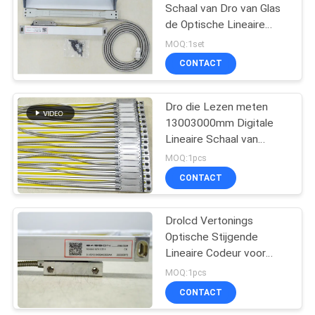
Schaal van Dro van Glas
de Optische Lineaire
11
Codeurs
MOQ:1set
Absolute Lineaire
CONTACT
Codeurs
Dro die Lezen meten
13003000mm Digitale
Lineaire Schaal van
Lezeneasson
MOQ:1pcs
CONTACT
21
Drolcd Vertonings
3 as Digitaal Lezen
Optische Stijgende
Lineaire Codeur voor
Metrologie
MOQ:1pcs
CONTACT