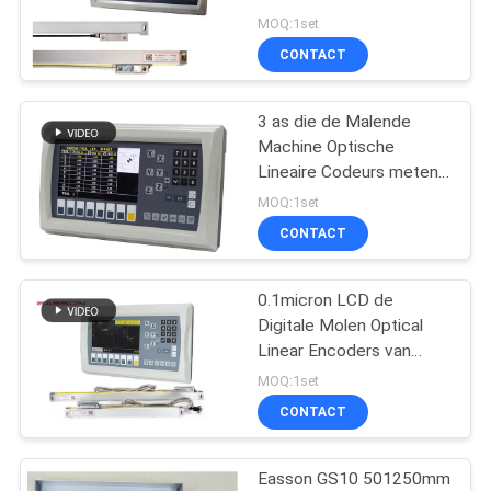
MOQ:1set
CONTACT
16
Digitaal
3 as die de Malende
Machine Optische
Lezensysteem
Lineaire Codeurs meten
van de
MOQ:1set
Hulpmiddelendraaibank
CONTACT
0.1micron LCD de
16
Digitale Molen Optical
Linear Encoders van
Digitaal Positielezen
Lezendro
MOQ:1set
CONTACT
Easson GS10 501250mm