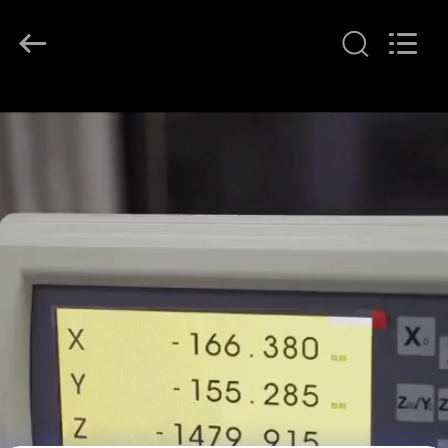
Easson
Measurement
Technology
Ltd..
All
Rights
Reserved.
THUIS
PRODUCTEN
OVER
ONS
FABRIEKSTOCHT
KWALITEITSCONTROLE