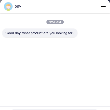
NEEM
Tony
CONTACT
MET
9:51 AM
ONS
Good day, what product are you looking for?
OP
NIEUWS
GEVALLEN
SITEMAP
20micron van het het Lezendro Glas van Dro van de
PRIVACY
draaibankmachine Digitale de Schaal Lineaire Codeur
POLICY
De Lineaire Codeur van de glasschaal
2025-06-03