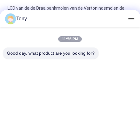
LCD van de de Draaibankmolen van de Vertoningsmolen de
Codeurs van Machine Optical Linear
Tony
0.1um de Optische Lineaire Codeurs van de glasschaal voor
Draaibankmachine
11:56 PM
3 as Digitaal Lezen Dro die Systemen voor de Machine van de
Good day, what product are you looking for?
Malendraaibank meten
populaire categorieën
Alle
Lineaire 
Optische Lineaire 
Schaalcodeur
Codeurs
De Lineaire Codeur 
Micro- Lineaire 
Van De Glasschaal
Codeur
Digitaal 
Digitaal Positielezen