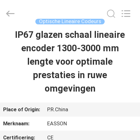
Zhuhai
Easson
Measurement
Technology
Optische Lineaire Codeurs
Ltd..
All
IP67 glazen schaal lineaire
THUIS
Rights
Reserved.
encoder 1300-3000 mm
PRODUCTEN
lengte voor optimale
prestaties in ruwe
OVER
omgevingen
ONS
Place of Origin:
P.R.China
FABRIEKSTOCHT
Merknaam:
EASSON
KWALITEITSCONTROLE
Certificering:
CE