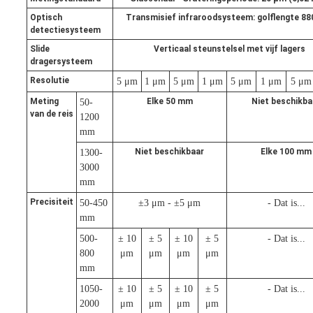
Optisch
Transmisief infraroodsysteem: golflengte 8
detectiesysteem
Slide
Verticaal steunstelsel met vijf lagers
dragersysteem
Resolutie
5 μm
1 μm
5 μm
1 μm
5 μm
1 μm
5 μm
Meting
Elke 50 mm
Niet beschikba
50-
van de reis
1200
mm
Niet beschikbaar
Elke 100 mm
1300-
3000
mm
Precisiteit
50-450
±3 μm - ±5 μm
- Dat is...
mm
500-
± 10
± 5
± 10
± 5
- Dat is...
800
μm
μm
μm
μm
mm
1050-
± 10
± 5
± 10
± 5
- Dat is...
2000
μm
μm
μm
μm