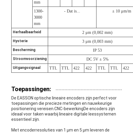
mm
1300-
- Dat is...
± 10 μm/m
3000
mm
Herhaalbaarheid
2 μm (0,002 mm)
Hysterie
3 μm (0,003 mm)
Bescherming
IP 53
Stroomvoorziening
DC 5V ± 5%
Uitgangssignaal
TTL
TTL
422
422
TTL
TTL
422
Toepassingen:
De EASSON optische lineaire encoders zijn perfect voor
toepassingen die precieze metingen en nauwkeurige
positionering vereisen.CNC-bewerkingDe encoders zijn
ideaal voor taken waarbij lineaire digitale leessystemen
essentieel zijn.
Met encoderresoluties van 1 μm en 5 μm leveren de