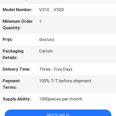
Model Number:
VS10，VS20
NEEM
Minimum Order
1
CONTACT
Quantity:
MET
Prijs:
discuss
ONS
Packaging
Carton
Details:
OP
Delivery Time:
Three - Five Days
NIEUWS
Payment
100% T/T before shipment
Terms:
GEVALLEN
Supply Ability:
1000pieces per month
BESTE PRIJS