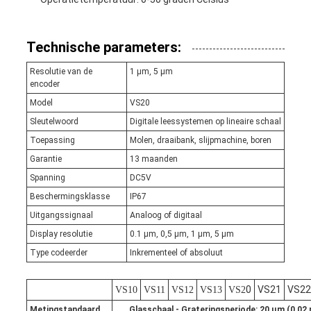
Technische parameters:
Resolutie van de
1 μm, 5 μm
encoder
Model
VS20
Sleutelwoord
Digitale leessystemen op lineaire schaal
Toepassing
Molen, draaibank, slijpmachine, boren
Garantie
13 maanden
Spanning
DC5V
Beschermingsklasse
IP67
Uitgangssignaal
Analoog of digitaal
Display resolutie
0.1 μm, 0,5 μm, 1 μm, 5 μm
Type codeerder
Inkrementeel of absoluut
0
VS21
VS22
VS10
VS11
VS12
VS13
VS2
Metingstandaard
Glasschaal - Grateringsperiode: 20 μm (0,02