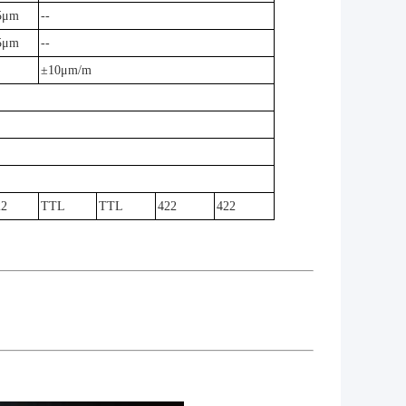
5μm
--
5μm
--
±10μm/m
22
TTL
TTL
422
422