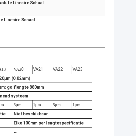
olute Lineaire Schaal
,
e Lineaire Schaal
0
VA21
VA22
VA23
A13
VA2
: 20μm (0.02mm)
em: golflengte 880mm
eunend systeem
μm
5μm
1μm
5μm
1μm
tie
Niet beschikbaar
Elke 100mm per lengtespecificatie
--