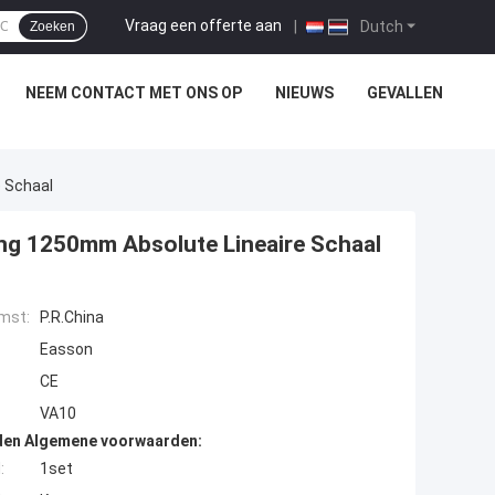
Vraag een offerte aan
|
Dutch
Zoeken
NEEM CONTACT MET ONS OP
NIEUWS
GEVALLEN
 Schaal
ing 1250mm Absolute Lineaire Schaal
mst:
P.R.China
Easson
CE
VA10
den Algemene voorwaarden:
:
1set