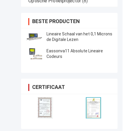
Optische Profielprojector
(8)
BESTE PRODUCTEN
Lineaire Schaal van het 0,1 Microns
de Digitale Lezen
Eassonva11 Absolute Lineaire
Codeurs
CERTIFICAAT