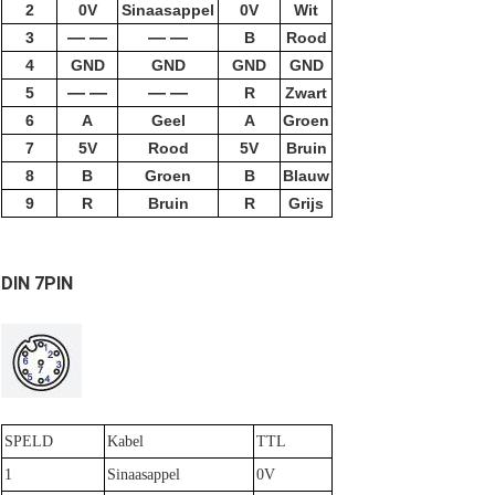
2
0V
Sinaasappel
0V
Wit
— —
— —
3
B
Rood
4
GND
GND
GND
GND
— —
— —
5
R
Zwart
6
A
Geel
A
Groen
7
5V
Rood
5V
Bruin
8
B
Groen
B
Blauw
9
R
Bruin
R
Grijs
DIN 7PIN
SPELD
Kabel
TTL
1
Sinaasappel
0V