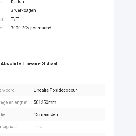
s:
Karton
3 werkdagen
es:
T/T
en:
3000 PCs per maand
Absolute Lineaire Schaal
elwoord:
Lineaire Positiecodeur
egelenlengte:
501250mm
tie:
13 maanden
tsignaal:
TTL