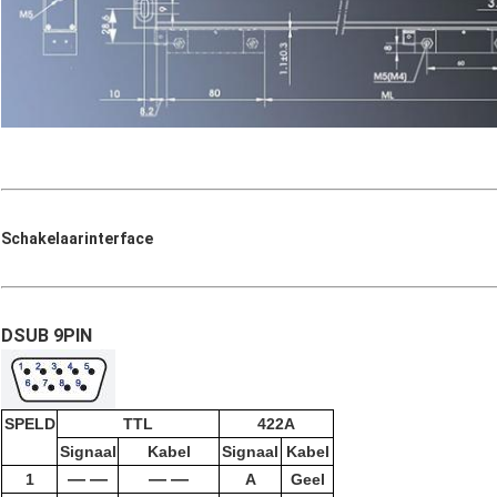
Schakelaarinterface
DSUB 9PIN
SPELD
TTL
422A
Signaal
Kabel
Signaal
Kabel
— —
— —
1
A
Geel