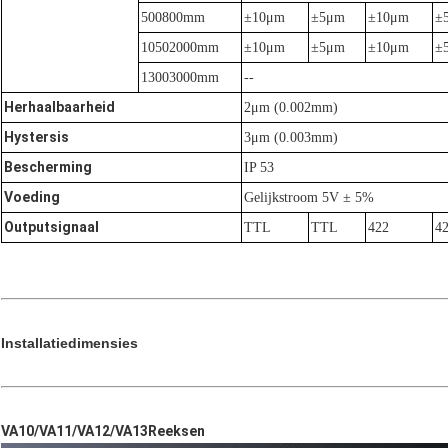
500800mm
±10μm
±5μm
±10μm
±
10502000mm
±10μm
±5μm
±10μm
±
13003000mm
--
Herhaalbaarheid
2μm (0.002mm)
Hystersis
3μm (0.003mm)
Bescherming
IP 53
Voeding
Gelijkstroom 5V ± 5%
Outputsignaal
TTL
TTL
422
4
Installatiedimensies
VA10/
VA
11/
VA
12/
VA
13Reeksen