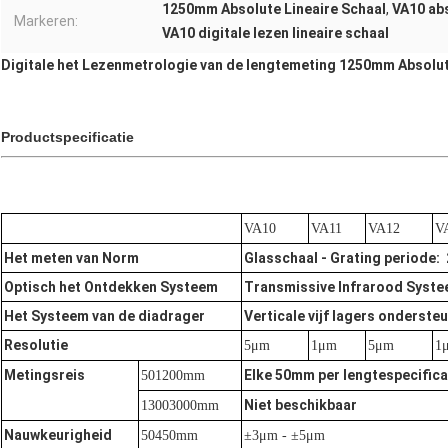
1250mm Absolute Lineaire Schaal
,
VA10 abs
Markeren:
VA10 digitale lezen lineaire schaal
Digitale het Lezenmetrologie van de lengtemeting 1250mm Absolut
Productspecificatie
VA10
VA11
VA12
V
Het meten van Norm
Glasschaal - Grating periode
Optisch het Ontdekken Systeem
Transmissive Infrarood Syste
Het Systeem van de diadrager
Verticale vijf lagers onderst
Resolutie
5μm
1μm
5μm
1
Metingsreis
Elke 50mm per lengtespecifica
501200mm
Niet beschikbaar
13003000mm
Nauwkeurigheid
50450mm
±3μm -
±5μm