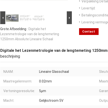
Verpakking Detail
Levertijd:
Betalingsconditi
Levering vermog
Grote Afbeelding :
Digitale het
Contact
Lezenmetrologie van de lengtemeting
1250mm Absolute Lineaire Schaal
Digitale het Lezenmetrologie van de lengtemeting 1250mm 
beschrijving
NAAM:
Lineaire Glasschaal
Sleut
Maatregelennorm:
0.02mm
Maatr
Vertoningsresolutie:
5µm
Garan
Macht:
Gelijkstroom 5V
Outpu