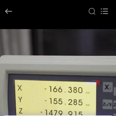
Easson
Measurement
Technology
Ltd..
All
Rights
Reserved.
THUIS
PRODUCTEN
OVER
ONS
FABRIEKSTOCHT
KWALITEITSCONTROLE