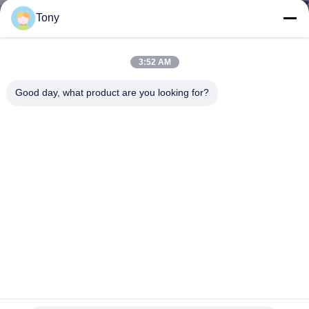
NEEM
Tony
CONTACT
MET
3:52 AM
ONS
Good day, what product are you looking for?
OP
NIEUWS
GEVALLEN
SITEMAP
PRIVACY
Easson 2 Optische Lineaire Schaal van het As de Digitale
Lezen voor Werktuigmachines
POLICY